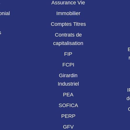
s
Assurance Vie
onial
Immobilier
Comptes Titres
s
Contrats de
capitalisation
FIP
FCPI
Girardin
Industriel
I
PEA
d
SOFICA
PERP
GFV