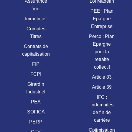
Assurance
Loi Madelin
Vie
PEE : Plan
Immobilier
Epargne
Entreprise
Comptes
Titres
Perco : Plan
Epargne
Contrats de
pour la
capitalisation
retraite
FIP
collectif
FCPI
Article 83
Girardin
Article 39
Industriel
IFC :
PEA
Indemnités
SOFICA
de fin de
carrière
PERP
Optimisation
GFV