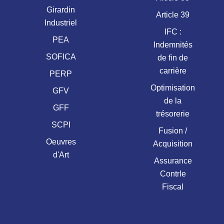
Girardin
Article 39
Industriel
IFC :
PEA
Indemnités
SOFICA
de fin de
carrière
PERP
Optimisation
GFV
de la
GFF
trésorerie
SCPI
Fusion /
Oeuvres
Acquisition
d'Art
Assurance
Contrle
Fiscal