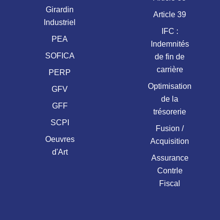
Girardin
Article 39
Industriel
IFC :
PEA
Indemnités
SOFICA
de fin de
carrière
PERP
Optimisation
GFV
de la
GFF
trésorerie
SCPI
Fusion /
Oeuvres
Acquisition
d'Art
Assurance
Contrle
Fiscal