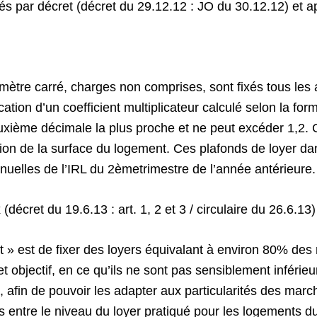
és par décret (décret du 29.12.12 : JO du 30.12.12) et ap
mètre carré, charges non comprises, sont fixés tous les a
ication d’un coefficient multiplicateur calculé selon la fo
euxième décimale la plus proche et ne peut excéder 1,2. C
ction de la surface du logement. Ces plafonds de loyer d
nnuelles de l’IRL du 2èmetrimestre de l’année antérieure
décret du 19.6.13 : art. 1, 2 et 3 / circulaire du 26.6.13
uflot » est de fixer des loyers équivalant à environ 80% d
objectif, en ce qu’ils ne sont pas sensiblement inférieur
, afin de pouvoir les adapter aux particularités des march
 entre le niveau du loyer pratiqué pour les logements du 