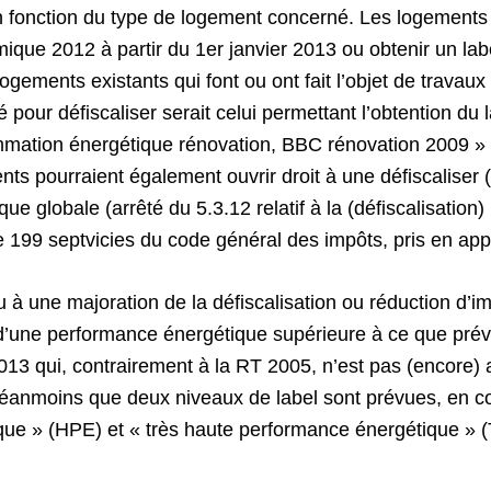
 fonction du type de logement concerné. Les logements a
mique 2012 à partir du 1er janvier 2013 ou obtenir un la
logements existants qui font ou ont fait l’objet de travau
 pour défiscaliser serait celui permettant l’obtention d
mation énergétique rénovation, BBC rénovation 2009 » (a
nts pourraient également ouvrir droit à une défiscaliser 
globale (arrêté du 5.3.12 relatif à la (défiscalisation) 
le 199 septvicies du code général des impôts, pris en appl
ieu à une majoration de la défiscalisation ou réduction d’
d’une performance énergétique supérieure à ce que prévoit
 2013 qui, contrairement à la RT 2005, n’est pas (encor
éanmoins que deux niveaux de label sont prévues, en coh
ique » (HPE) et « très haute performance énergétique » (