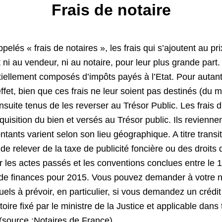
Frais de notaire
elés « frais de notaires », les frais qui s’ajoutent au pr
ni au vendeur, ni au notaire, pour leur plus grande part. 
tiellement composés d’impôts payés à l’Etat. Pour autant,
fet, bien que ces frais ne leur soient pas destinés (du m
 ensuite tenus de les reverser au Trésor Public. Les frais 
quisition du bien et versés au Trésor public. Ils reviennent
tants varient selon son lieu géographique. A titre transit
 relever de la taxe de publicité foncière ou des droits 
 les actes passés et les conventions conclues entre le 1
4 de finances pour 2015. Vous pouvez demander à votre no
uels à prévoir, en particulier, si vous demandez un créd
toire fixé par le ministre de la Justice et applicable dans
. (source :Notaires de France)