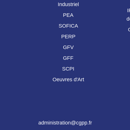
Industriel
I
PEA
d
SOFICA
PERP
GFV
GFF
SCPI
Oeuvres d'Art
administration@cgpp.fr