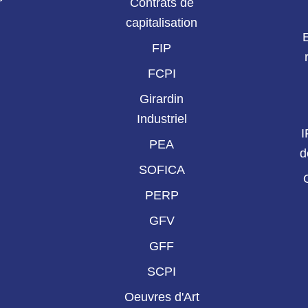
Contrats de
capitalisation
FIP
FCPI
Girardin
Industriel
I
PEA
d
SOFICA
PERP
GFV
GFF
SCPI
Oeuvres d'Art