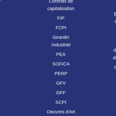
Contrats de
capitalisation
FIP
FCPI
Girardin
Industriel
I
PEA
d
SOFICA
PERP
GFV
GFF
SCPI
Oeuvres d'Art