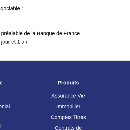
égociable :
s
 préalable de la Banque de France
jour et 1 an
ie
Produits
s
Assurance Vie
onial
Immobilier
Comptes Titres
s
Contrats de