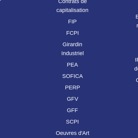
Contrats de
capitalisation
FIP
FCPI
Girardin
Industriel
I
PEA
d
SOFICA
PERP
GFV
GFF
SCPI
Oeuvres d'Art