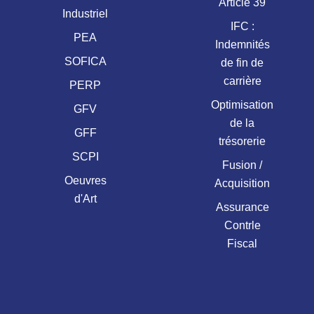
Article 39
Industriel
IFC :
PEA
Indemnités
SOFICA
de fin de
carrière
PERP
Optimisation
GFV
de la
GFF
trésorerie
SCPI
Fusion /
Oeuvres
Acquisition
d'Art
Assurance
Contrle
Fiscal