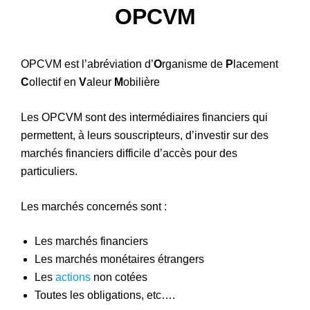
OPCVM
Patrimoine
OPCVM est l’abréviation d’
O
rganisme de
P
lacement
C
ollectif en
V
aleur
M
obilière
Les OPCVM sont des intermédiaires financiers qui
permettent, à leurs souscripteurs, d’investir sur des
marchés financiers difficile d’accès pour des
particuliers.
Les marchés concernés sont :
Les marchés financiers
Les marchés monétaires étrangers
Les
actions
non cotées
Toutes les obligations, etc….